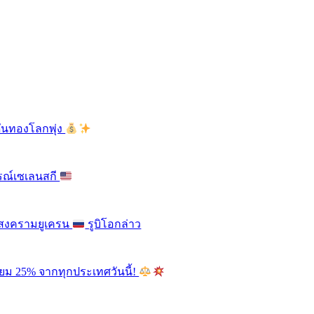
ดันทองโลกพุ่ง
รณ์เซเลนสกี
ติสงครามยูเครน
รูบิโอกล่าว
ียม 25% จากทุกประเทศวันนี้!