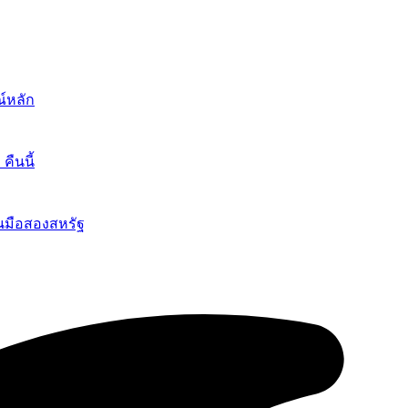
์หลัก
ืนนี้
นมือสองสหรัฐ