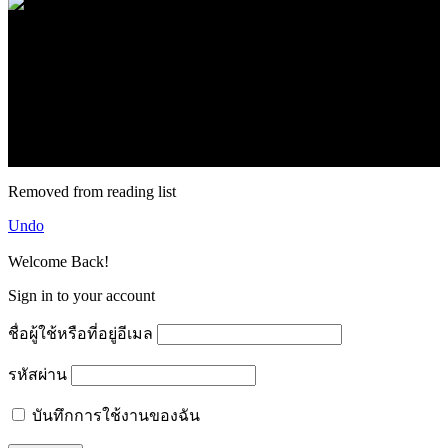
.
71k
Like
62.2k
Follow
2.1k
Follow
16.1k
Subscribe
© forexmonday.com. Design Company. All Rights Reserved.
Removed from reading list
Undo
Welcome Back!
Sign in to your account
ชื่อผู้ใช้หรือที่อยู่อีเมล
รหัสผ่าน
บันทึกการใช้งานของฉัน