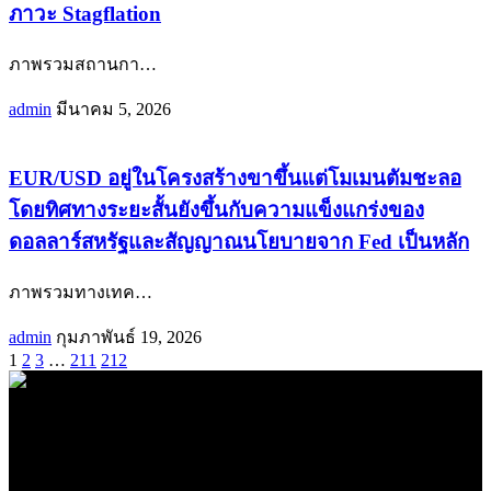
ภาวะ Stagflation
ภาพรวมสถานกา
…
admin
มีนาคม 5, 2026
EUR/USD อยู่ในโครงสร้างขาขึ้นแต่โมเมนตัมชะลอ
โดยทิศทางระยะสั้นยังขึ้นกับความแข็งแกร่งของ
ดอลลาร์สหรัฐและสัญญาณนโยบายจาก Fed เป็นหลัก
ภาพรวมทางเทค
…
admin
กุมภาพันธ์ 19, 2026
1
2
3
…
211
212
.
71k
Like
62.2k
Follow