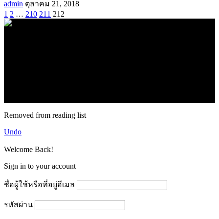
admin
ตุลาคม 21, 2018
1
2
…
210
211
212
.
71k
Like
62.2k
Follow
2.1k
Follow
16.1k
Subscribe
© forexmonday.com. Design Company. All Rights Reserved.
Removed from reading list
Undo
Welcome Back!
Sign in to your account
ชื่อผู้ใช้หรือที่อยู่อีเมล
รหัสผ่าน