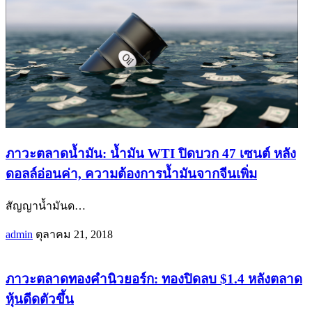
ภาวะตลาดน้ำมัน: น้ำมัน WTI ปิดบวก 47 เซนต์ หลัง
ดอลล์อ่อนค่า, ความต้องการน้ำมันจากจีนเพิ่ม
สัญญาน้ำมันด
…
admin
ตุลาคม 21, 2018
ภาวะตลาดทองคำนิวยอร์ก: ทองปิดลบ $1.4 หลังตลาด
หุ้นดีดตัวขึ้น