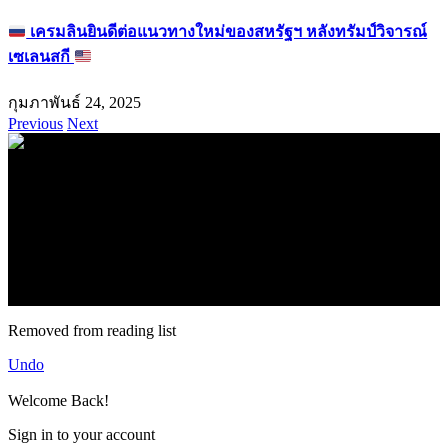
เครมลินยินดีต่อแนวทางใหม่ของสหรัฐฯ หลังทรัมป์วิจารณ์
เซเลนสกี
กุมภาพันธ์ 24, 2025
Previous
Next
.
71k
Like
62.2k
Follow
2.1k
Follow
16.1k
Subscribe
© forexmonday.com. Design Company. All Rights Reserved.
Removed from reading list
Undo
Welcome Back!
Sign in to your account