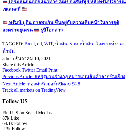
เครมลินยินดีต่อแนวทางใหม่ของสหรัฐฯ หลังทรัมป์วิจารณ์
เซเลนสกี
ทรัมป์-ปูติน อาจพบกัน ขึ้นอยู่กับความคืบหน้าในการยุติ
สงครามยูเครน
รูบิโอกล่าว
TAGGED:
Brent
,
oil
,
WIT
,
น้ำมัน
,
ราคาน้ำมัน
,
วิเคราะห์ราคา
น้ำมัน
admin
ธันวาคม 10, 2021
Share this Article
Facebook
Twitter
Email
Print
Previous Article
สหรัฐผ่านร่างกฎหมายแบนสินค้าจากซินเจียง
Next Article
ทองคำนิวยอร์กปิดลบ $8.8
Track all markets on TradingView
Follow US
Find US on Social Medias
87k
Like
64.1k
Follow
2.3k
Follow