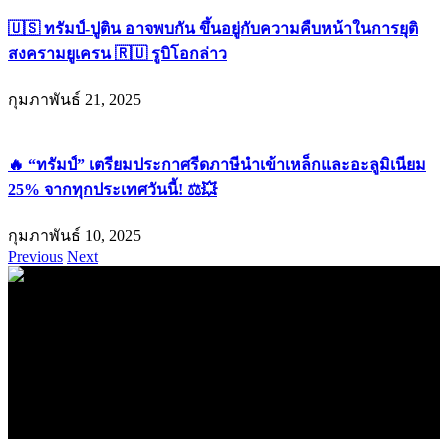
🇺🇸 ทรัมป์-ปูติน อาจพบกัน ขึ้นอยู่กับความคืบหน้าในการยุติ
สงครามยูเครน 🇷🇺 รูบิโอกล่าว
กุมภาพันธ์ 21, 2025
🔥 “ทรัมป์” เตรียมประกาศรีดภาษีนำเข้าเหล็กและอะลูมิเนียม
25% จากทุกประเทศวันนี้! ⚖️💥
กุมภาพันธ์ 10, 2025
Previous
Next
.
71k
Like
62.2k
Follow
2.1k
Follow
16.1k
Subscribe
© forexmonday.com. Design Company. All Rights Reserved.