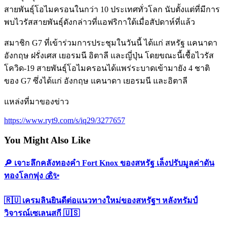
สายพันธุ์โอไมครอนในกว่า 10 ประเทศทั่วโลก นับตั้งแต่ที่มีการ
พบไวรัสสายพันธุ์ดังกล่าวที่แอฟริกาใต้เมื่อสัปดาห์ที่แล้ว
สมาชิก G7 ที่เข้าร่วมการประชุมในวันนี้ ได้แก่ สหรัฐ แคนาดา
อังกฤษ ฝรั่งเศส เยอรมนี อิตาลี และญี่ปุ่น โดยขณะนี้เชื้อไวรัส
โควิด-19 สายพันธุ์โอไมครอนได้แพร่ระบาดเข้ามายัง 4 ชาติ
ของ G7 ซึ่งได้แก่ อังกฤษ แคนาดา เยอรมนี และอิตาลี
แหล่งที่มาของข่าว
https://www.ryt9.com/s/iq29/3277657
You Might Also Like
🔎 เจาะลึกคลังทองคำ Fort Knox ของสหรัฐ เล็งปรับมูลค่าดัน
ทองโลกพุ่ง 💰✨
🇷🇺 เครมลินยินดีต่อแนวทางใหม่ของสหรัฐฯ หลังทรัมป์
วิจารณ์เซเลนสกี 🇺🇸