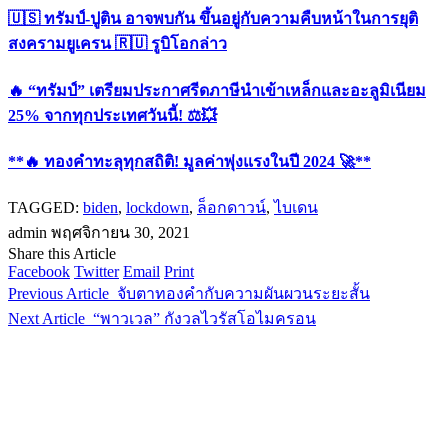
🇺🇸 ทรัมป์-ปูติน อาจพบกัน ขึ้นอยู่กับความคืบหน้าในการยุติ
สงครามยูเครน 🇷🇺 รูบิโอกล่าว
🔥 “ทรัมป์” เตรียมประกาศรีดภาษีนำเข้าเหล็กและอะลูมิเนียม
25% จากทุกประเทศวันนี้! ⚖️💥
**🔥 ทองคำทะลุทุกสถิติ! มูลค่าพุ่งแรงในปี 2024 🚀**
TAGGED:
biden
,
lockdown
,
ล็อกดาวน์
,
ไบเดน
admin
พฤศจิกายน 30, 2021
Share this Article
Facebook
Twitter
Email
Print
Previous Article
จับตาทองคำกับความผันผวนระยะสั้น
Next Article
“พาวเวล” กังวลไวรัสโอไมครอน