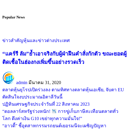
Popular News
ข่าวสำคัญ
หุ้นและข่าวต่างประเทศ
“แคร์รี ลัม”ย้ำเอาจริงกับผู้ฝ่าฝืนคำสั่งกักตัว ขณะยอดผู้
ติดเชื้อในฮ่องกงเพิ่มขึ้นอย่างรวดเร็ว
admin
มีนาคม 31, 2020
ตลาดหุ้นยุโรปเปิดร่วงลง ตามทิศทางตลาดหุ้นเอเชีย, จับตา EU
ตัดสินใจงบประมาณอิตาลีวันนี้
ปฏิทินเศรษฐกิจประจำวันที่ 22 สิงหาคม 2023
“ดอลลาร์สหรัฐร่วงหนัก!
การขู่เก็บภาษีสะเทือนตลาดทั่ว
โลก ดึงค่าเงิน G10 เขย่าทุกความมั่นใจ!”
“อาวดี้” ชี้อุตสาหกรรมรถยนต์เยอรมนีจะเผชิญปัญหา