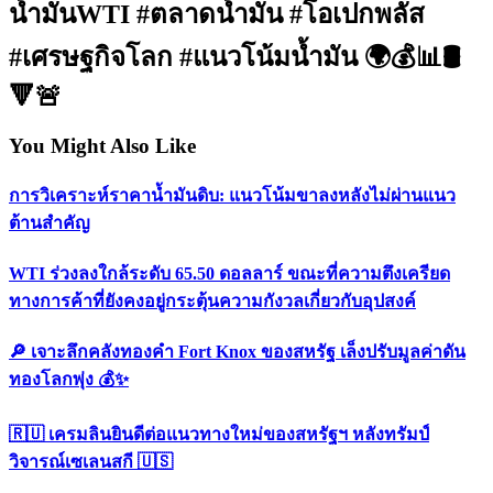
น้ำมันWTI #ตลาดน้ำมัน #โอเปกพลัส
#เศรษฐกิจโลก #แนวโน้มน้ำมัน 🌍💰📊🛢️
🔻🚨
You Might Also Like
การวิเคราะห์ราคาน้ำมันดิบ: แนวโน้มขาลงหลังไม่ผ่านแนว
ต้านสำคัญ
WTI ร่วงลงใกล้ระดับ 65.50 ดอลลาร์ ขณะที่ความตึงเครียด
ทางการค้าที่ยังคงอยู่กระตุ้นความกังวลเกี่ยวกับอุปสงค์
🔎 เจาะลึกคลังทองคำ Fort Knox ของสหรัฐ เล็งปรับมูลค่าดัน
ทองโลกพุ่ง 💰✨
🇷🇺 เครมลินยินดีต่อแนวทางใหม่ของสหรัฐฯ หลังทรัมป์
วิจารณ์เซเลนสกี 🇺🇸