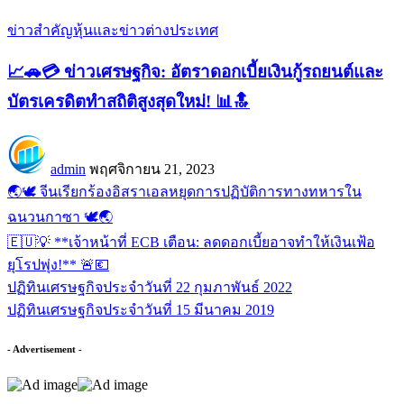
ข่าวสำคัญ
หุ้นและข่าวต่างประเทศ
📈🚗💳 ข่าวเศรษฐกิจ: อัตราดอกเบี้ยเงินกู้รถยนต์และ
บัตรเครดิตทำสถิติสูงสุดใหม่! 📊🔝
admin
พฤศจิกายน 21, 2023
🌏🕊️ จีนเรียกร้องอิสราเอลหยุดการปฏิบัติการทางทหารใน
ฉนวนกาซา 🕊️🌏
🇪🇺💡 **เจ้าหน้าที่ ECB เตือน: ลดดอกเบี้ยอาจทำให้เงินเฟ้อ
ยุโรปพุ่ง!** 🚨💶
ปฏิทินเศรษฐกิจประจำวันที่ 22 กุมภาพันธ์ 2022
ปฏิทินเศรษฐกิจประจำวันที่ 15 มีนาคม 2019
- Advertisement -