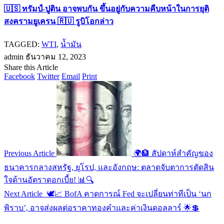
🇺🇸 ทรัมป์-ปูติน อาจพบกัน ขึ้นอยู่กับความคืบหน้าในการยุติ
สงครามยูเครน 🇷🇺 รูบิโอกล่าว
TAGGED:
WTI
,
น้ำมัน
admin
ธันวาคม 12, 2023
Share this Article
Facebook
Twitter
Email
Print
Previous Article
🌍🏦 สัปดาห์สำคัญของ
ธนาคารกลางสหรัฐ, ยุโรป, และอังกฤษ: ตลาดจับตาการตัดสิน
ใจด้านอัตราดอกเบี้ย! 📊🔍
Next Article
🕊️📈 BofA คาดการณ์ Fed จะเปลี่ยนท่าทีเป็น ‘นก
พิราบ’, อาจส่งผลต่อราคาทองคำและค่าเงินดอลลาร์ 🌟💲