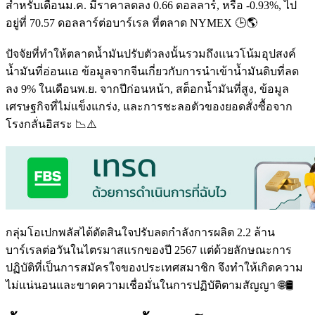
สำหรับเดือนม.ค. มีราคาลดลง 0.66 ดอลลาร์, หรือ -0.93%, ไป
อยู่ที่ 70.57 ดอลลาร์ต่อบาร์เรล ที่ตลาด NYMEX 🕒🌎
ปัจจัยที่ทำให้ตลาดน้ำมันปรับตัวลงนั้นรวมถึงแนวโน้มอุปสงค์
น้ำมันที่อ่อนแอ ข้อมูลจากจีนเกี่ยวกับการนำเข้าน้ำมันดิบที่ลด
ลง 9% ในเดือนพ.ย. จากปีก่อนหน้า, สต็อกน้ำมันที่สูง, ข้อมูล
เศรษฐกิจที่ไม่แข็งแกร่ง, และการชะลอตัวของยอดสั่งซื้อจาก
โรงกลั่นอิสระ 📉⚠️
กลุ่มโอเปกพลัสได้ตัดสินใจปรับลดกำลังการผลิต 2.2 ล้าน
บาร์เรลต่อวันในไตรมาสแรกของปี 2567 แต่ด้วยลักษณะการ
ปฏิบัติที่เป็นการสมัครใจของประเทศสมาชิก จึงทำให้เกิดความ
ไม่แน่นอนและขาดความเชื่อมั่นในการปฏิบัติตามสัญญา 🌐🛢️