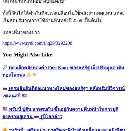
ใหม่ที่มาทดแทนอย่างปลอดภัย”
ทั้งนี้ จีนได้ให้คำมั่นที่จะเร่งเปลี่ยนไปใช้พลังงานทดแทน แต่จะ
เริ่มลดปริมาณการใช้ถ่านหินหลังปี 2568 เป็นต้นไป
แหล่งที่มาของข่าว
https://www.ryt9.com/s/iq29/3292208
You Might Also Like
เจาะลึกคลังทองคำ Fort Knox ของสหรัฐ เล็งปรับมูลค่าดัน
ทองโลกพุ่ง
เครมลินยินดีต่อแนวทางใหม่ของสหรัฐฯ หลังทรัมป์วิจารณ์
เซเลนสกี
ทรัมป์-ปูติน อาจพบกัน ขึ้นอยู่กับความคืบหน้าในการยุติ
สงครามยูเครน
รูบิโอกล่าว
“ทรัมป์” เตรียมประกาศรีดภาษีนำเข้าเหล็กและอะลูมิเนียม