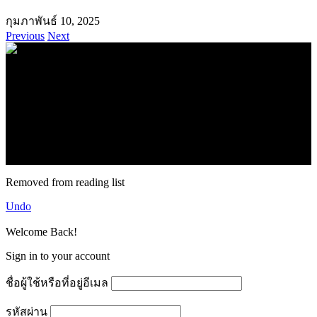
กุมภาพันธ์ 10, 2025
Previous
Next
.
71k
Like
62.2k
Follow
2.1k
Follow
16.1k
Subscribe
© forexmonday.com. Design Company. All Rights Reserved.
Removed from reading list
Undo
Welcome Back!
Sign in to your account
ชื่อผู้ใช้หรือที่อยู่อีเมล
รหัสผ่าน