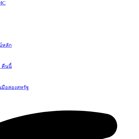
OMC
์หลัก
ืนนี้
นมือสองสหรัฐ