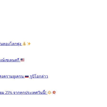
ดันทองโลกพุ่ง
รณ์เซเลนสกี
ติสงครามยูเครน
รูบิโอกล่าว
ียม 25% จากทุกประเทศวันนี้!