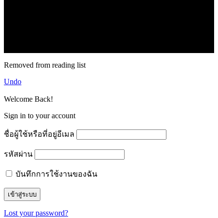
71k
Like
62.2k
Follow
2.1k
Follow
16.1k
Subscribe
© forexmonday.com. Design Company. All Rights Reserved.
Removed from reading list
Undo
Welcome Back!
Sign in to your account
ชื่อผู้ใช้หรือที่อยู่อีเมล
รหัสผ่าน
บันทึกการใช้งานของฉัน
Lost your password?