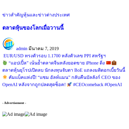
ข่าวสำคัญ
หุ้นและข่าวต่างประเทศ
ตลาดหุ้นของโลกเมื่อวานนี้
admin
มีนาคม 7, 2019
EUR/USD ทรงตัวรอบ 1.1700 หลังตัวเลข PPI สหรัฐฯ
“แอปเปิ้ล” เน้นย้ำตลาดจีนหลังยอดขาย iPhone ดิ่ง
ตลาดหุ้นยุโรปเปิดลบ นักลงทุนจับตา BoE แถลงมติดอกเบี้ยวันนี้
คัมแบ็คแห่งปี! “แซม อัลท์แมน” กลับคืนบัลลังก์ CEO ของ
OpenAI หลังจากถูกปลดสุดช็อค!
#CEOcomeback #OpenAI
- Advertisement -