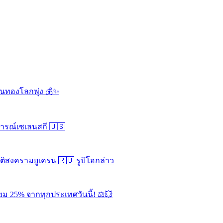
ดันทองโลกพุ่ง 💰✨
จารณ์เซเลนสกี 🇺🇸
ุติสงครามยูเครน 🇷🇺 รูบิโอกล่าว
ยม 25% จากทุกประเทศวันนี้! ⚖️💥