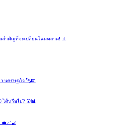
ลสำคัญที่จะเปลี่ยนโฉมตลาด! 📊
ทางเศรษฐกิจ 🚀📅
 ได้หรือไม่? 🎯📊
! 💼📈🎢