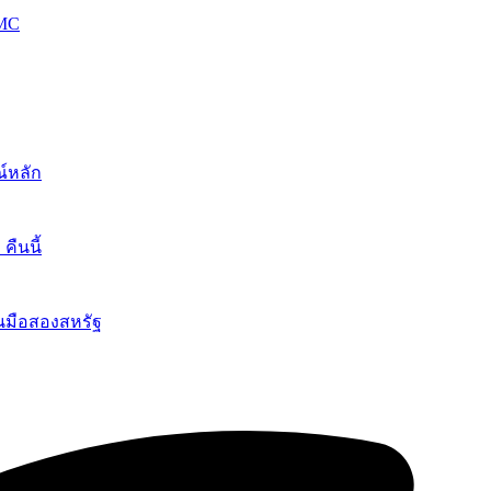
OMC
์หลัก
ืนนี้
นมือสองสหรัฐ