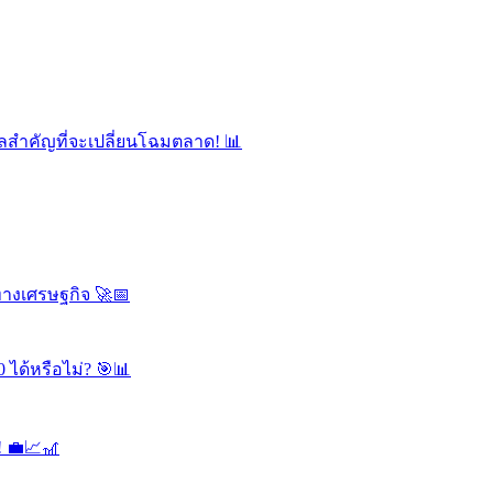
ลสำคัญที่จะเปลี่ยนโฉมตลาด! 📊
ทางเศรษฐกิจ 🚀📅
 ได้หรือไม่? 🎯📊
! 💼📈🎢