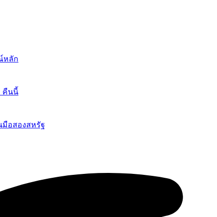
์หลัก
ืนนี้
นมือสองสหรัฐ