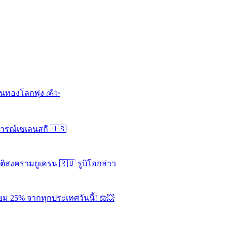
ดันทองโลกพุ่ง 💰✨
จารณ์เซเลนสกี 🇺🇸
ุติสงครามยูเครน 🇷🇺 รูบิโอกล่าว
ยม 25% จากทุกประเทศวันนี้! ⚖️💥