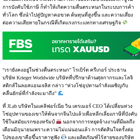
การบังคับใช้ภาษี ก็ทำให้เกิดความตื่นตระหนกในระบบการค้า
ทั่วโลก ซึ่งนำไปสู่ปัญหาคอขวด ต้นทุนที่สูงขึ้น และความเสี่ยง
ต่อความเสียหายในกรณีที่เกิดแรงกระแทกทางเศรษฐกิจ
“เรายังคงอยู่ในช่วงตื่นตระหนก” โรเบิร์ต ครีเกอร์ ประธาน
บริษัท Krieger Worldwide บริษัทที่ปรึกษาด้านศุลกากรและโลจิ
สติกส์ในลอสแอนเจลิส กล่าว “ห่วงโซ่อุปทานกำลังเผชิญกับ
คลื่นยักษ์ที่กำลังจะมาถึง”
ที่ JLab บริษัทในแคลิฟอร์เนีย วิน เครเมอร์ CEO ได้เปลี่ยนห่วง
โซ่อุปทานของเขาให้พ้นจากจีนไปแล้วเพื่อหลีกเลี่ยงภาษีที่บังคับ
ใช้ในสมัยแรกของทรัมป์
นอกจากการหยุดจ้างงานที่มีผลถึง
เดือนมิถุนายนเพราะความไม่แน่นอนแล้ว การตัดสินใจครั้งต่อ
ไปของเขาคือขึ้นราคาหูฟัง
และผลิตภัณฑ์ไร้สายของบริษัท