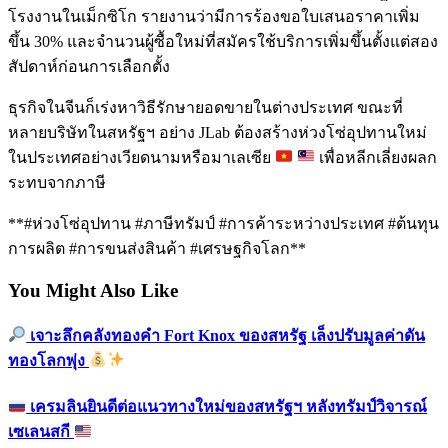
โรงงานในเม็กซิโก รายงานว่ามีการร้องขอใบเสนอราคาเพิ่ม
ขึ้น 30% และจำนวนผู้ซื้อใหม่ที่สมัครใช้บริการเพิ่มขึ้นตั้งแต่สอง
สัปดาห์ก่อนการเลือกตั้ง
ธุรกิจในจีนก็เร่งหาวิธีรักษายอดขายในต่างประเทศ ขณะที่
หลายบริษัทในสหรัฐฯ อย่าง JLab ต้องสร้างห่วงโซ่อุปทานใหม่
ในประเทศอย่างเวียดนามหรือมาเลเซีย
เพื่อหลีกเลี่ยงผลก
ระทบจากภาษี
**#ห่วงโซ่อุปทาน #ภาษีทรัมป์ #การค้าระหว่างประเทศ #ต้นทุน
การผลิต #การขนส่งสินค้า #เศรษฐกิจโลก**
You Might Also Like
เจาะลึกคลังทองคำ Fort Knox ของสหรัฐ เล็งปรับมูลค่าดัน
ทองโลกพุ่ง
เครมลินยินดีต่อแนวทางใหม่ของสหรัฐฯ หลังทรัมป์วิจารณ์
เซเลนสกี