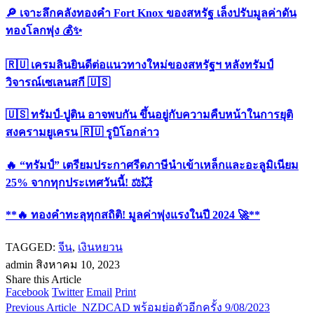
🔎 เจาะลึกคลังทองคำ Fort Knox ของสหรัฐ เล็งปรับมูลค่าดัน
ทองโลกพุ่ง 💰✨
🇷🇺 เครมลินยินดีต่อแนวทางใหม่ของสหรัฐฯ หลังทรัมป์
วิจารณ์เซเลนสกี 🇺🇸
🇺🇸 ทรัมป์-ปูติน อาจพบกัน ขึ้นอยู่กับความคืบหน้าในการยุติ
สงครามยูเครน 🇷🇺 รูบิโอกล่าว
🔥 “ทรัมป์” เตรียมประกาศรีดภาษีนำเข้าเหล็กและอะลูมิเนียม
25% จากทุกประเทศวันนี้! ⚖️💥
**🔥 ทองคำทะลุทุกสถิติ! มูลค่าพุ่งแรงในปี 2024 🚀**
TAGGED:
จีน
,
เงินหยวน
admin
สิงหาคม 10, 2023
Share this Article
Facebook
Twitter
Email
Print
Previous Article
NZDCAD พร้อมย่อตัวอีกครั้ง 9/08/2023