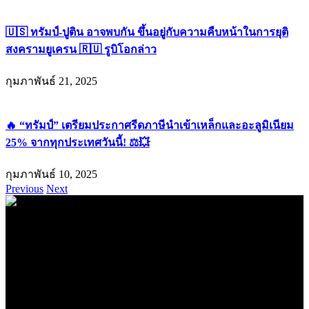
🇺🇸 ทรัมป์-ปูติน อาจพบกัน ขึ้นอยู่กับความคืบหน้าในการยุติ
สงครามยูเครน 🇷🇺 รูบิโอกล่าว
กุมภาพันธ์ 21, 2025
🔥 “ทรัมป์” เตรียมประกาศรีดภาษีนำเข้าเหล็กและอะลูมิเนียม
25% จากทุกประเทศวันนี้! ⚖️💥
กุมภาพันธ์ 10, 2025
Previous
Next
.
71k
Like
62.2k
Follow
2.1k
Follow
16.1k
Subscribe
© forexmonday.com. Design Company. All Rights Reserved.