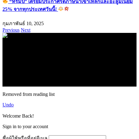
“ทรัมป์” เตรียมประกาศรีดภาษีนำเข้าเหล็กและอะลูมิเนียม
25% จากทุกประเทศวันนี้!
กุมภาพันธ์ 10, 2025
Previous
Next
.
71k
Like
62.2k
Follow
2.1k
Follow
16.1k
Subscribe
© forexmonday.com. Design Company. All Rights Reserved.
Removed from reading list
Undo
Welcome Back!
Sign in to your account
ชื่อผู้ใช้หรือที่อยู่อีเมล