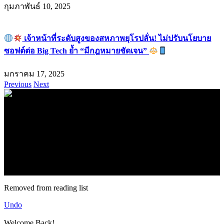
กุมภาพันธ์ 10, 2025
เจ้าหน้าที่ระดับสูงของสหภาพยุโรปลั่น! ไม่ปรับนโยบาย
ซอฟต์ต่อ Big Tech ย้ำ “มีกฎหมายชัดเจน”
มกราคม 17, 2025
Previous
Next
.
71k
Like
62.2k
Follow
2.1k
Follow
16.1k
Subscribe
© forexmonday.com. Design Company. All Rights Reserved.
Removed from reading list
Undo
Welcome Back!