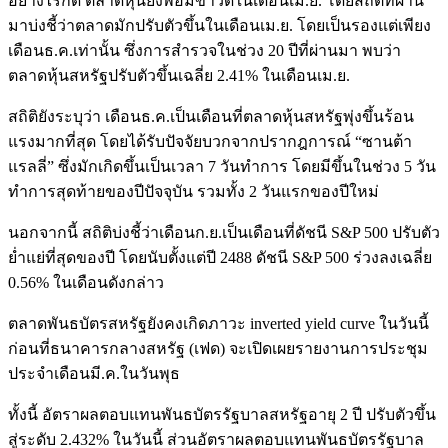
อย่างไรก็ดี ตลาดหุ้นยังพอมีข่าวดีในเดือนเม.ย. โดยสถิติที่ผ่าน
มาบ่งชี้ว่าตลาดมักปรับตัวขึ้นในเดือนเม.ย. โดยเป็นรองแต่เพียง
เดือนธ.ค.เท่านั้น ซึ่งการสำรวจในช่วง 20 ปีที่ผ่านมา พบว่า
ตลาดหุ้นสหรัฐปรับตัวขึ้นเฉลี่ย 2.41% ในเดือนเม.ย.
สถิติยังระบุว่า เดือนธ.ค.เป็นเดือนที่ตลาดหุ้นสหรัฐพุ่งขึ้นร้อน
แรงมากที่สุด โดยได้รับปัจจัยบวกจากปรากฎการณ์ “ซานต้า
แรลลี่” ซึ่งมักเกิดขึ้นเป็นเวลา 7 วันทำการ โดยมีขึ้นในช่วง 5 วัน
ทำการสุดท้ายของปีปัจจุบัน รวมทั้ง 2 วันแรกของปีใหม่
นอกจากนี้ สถิติบ่งชี้ว่าเดือนก.ย.เป็นเดือนที่ดัชนี S&P 500 ปรับตัว
ย่ำแย่ที่สุดของปี โดยนับตั้งแต่ปี 2488 ดัชนี S&P 500 ร่วงลงเฉลี่ย
0.56% ในเดือนดังกล่าว
ตลาดพันธบัตรสหรัฐยังคงเกิดภาวะ inverted yield curve ในวันนี้
ก่อนที่ธนาคารกลางสหรัฐ (เฟด) จะเปิดเผยรายงานการประชุม
ประจำเดือนมี.ค.ในวันพุธ
ทั้งนี้ อัตราผลตอบแทนพันธบัตรรัฐบาลสหรัฐอายุ 2 ปี ปรับตัวขึ้น
สู่ระดับ 2.432% ในวันนี้ ส่วนอัตราผลตอบแทนพันธบัตรรัฐบาล