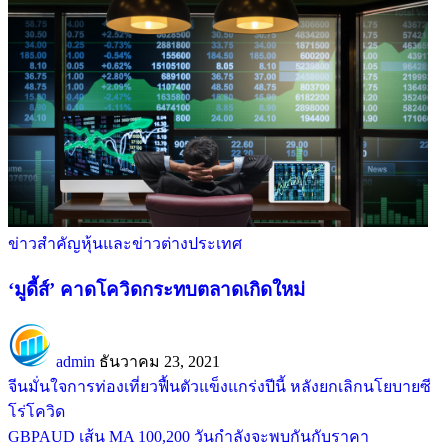
ข่าวสำคัญ
หุ้นและข่าวต่างประเทศ
‘มูดี้ส์’ คาดโควิดกระทบตลาดเกิดใหม่
admin
ธันวาคม 23, 2021
จีนมั่นใจการท่องเที่ยวฟื้นตัวแข็งแกร่งปีนี้ หลังยกเลิกนโยบายซี
โร่โควิด
GBPAUD เส้น MA 100,200 วันกำลังจะพบกันกับราคา