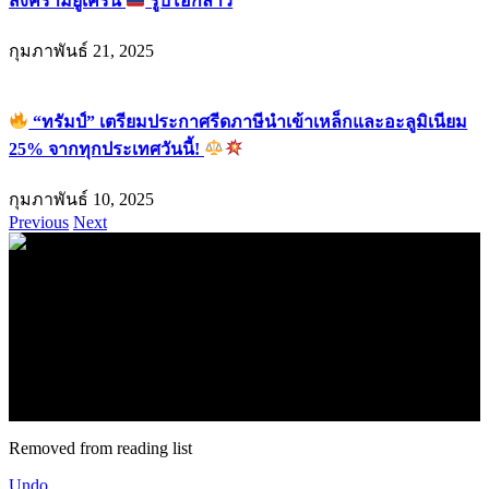
สงครามยูเครน
รูบิโอกล่าว
กุมภาพันธ์ 21, 2025
“ทรัมป์” เตรียมประกาศรีดภาษีนำเข้าเหล็กและอะลูมิเนียม
25% จากทุกประเทศวันนี้!
กุมภาพันธ์ 10, 2025
Previous
Next
.
71k
Like
62.2k
Follow
2.1k
Follow
16.1k
Subscribe
© forexmonday.com. Design Company. All Rights Reserved.
Removed from reading list
Undo