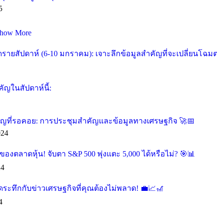
5
how More
ายสัปดาห์ (6-10 มกราคม): เจาะลึกข้อมูลสำคัญที่จะเปลี่ยนโฉม
ัญในสัปดาห์นี้:
คัญที่รอคอย: การประชุมสำคัญและข้อมูลทางเศรษฐกิจ 🚀📅
024
องตลาดหุ้น! จับตา S&P 500 พุ่งแตะ 5,000 ได้หรือไม่? 🎯📊
24
ุดระทึกกับข่าวเศรษฐกิจที่คุณต้องไม่พลาด! 💼📈🎢
4