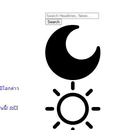
บิโอกล่าว
นี้! ⚖️💥