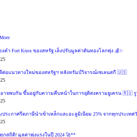
More
องคำ Fort Knox ของสหรัฐ เล็งปรับมูลค่าดันทองโลกพุ่ง 💰✨
025
ดีต่อแนวทางใหม่ของสหรัฐฯ หลังทรัมป์วิจารณ์เซเลนสกี 🇺🇸
025
น อาจพบกัน ขึ้นอยู่กับความคืบหน้าในการยุติสงครามยูเครน 🇷🇺 รู
025
ียมประกาศรีดภาษีนำเข้าเหล็กและอะลูมิเนียม 25% จากทุกประเทศวัน
025
กสถิติ! มูลค่าพุ่งแรงในปี 2024 🚀**