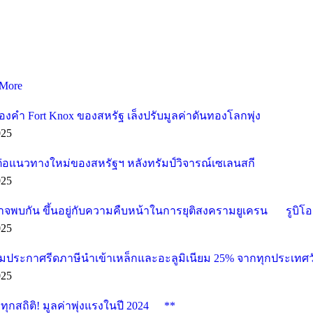
More
องคำ Fort Knox ของสหรัฐ เล็งปรับมูลค่าดันทองโลกพุ่ง
025
ต่อแนวทางใหม่ของสหรัฐฯ หลังทรัมป์วิจารณ์เซเลนสกี
025
อาจพบกัน ขึ้นอยู่กับความคืบหน้าในการยุติสงครามยูเครน
รูบิโ
025
ียมประกาศรีดภาษีนำเข้าเหล็กและอะลูมิเนียม 25% จากทุกประเทศวั
025
กสถิติ! มูลค่าพุ่งแรงในปี 2024
**