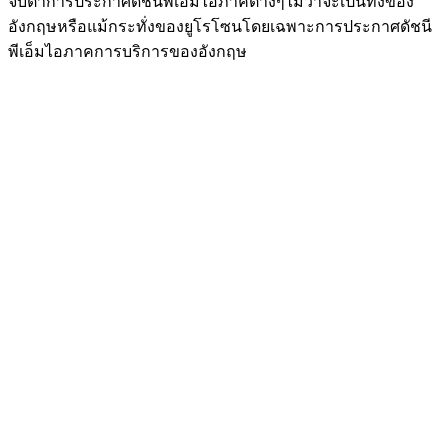
จับตาการประกาศดัชนีพีเอ็มไอภาคต่างๆไม่ว่าจะเป็นทั้งของ
อังกฤษหรือแม้กระทั่งของยูโรโซนโดยเฉพาะการประกาศดัชนี
พีเอ็มไอภาคการบริการของอังกฤษ