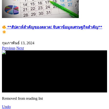
**สัปดาห์สำคัญของตลาด! จับตาข้อมูลเศรษฐกิจสำคัญ**
กุมภาพันธ์ 13, 2024
Previous
Next
.
71k
Like
62.2k
Follow
2.1k
Follow
16.1k
Subscribe
© forexmonday.com. Design Company. All Rights Reserved.
Removed from reading list
Undo