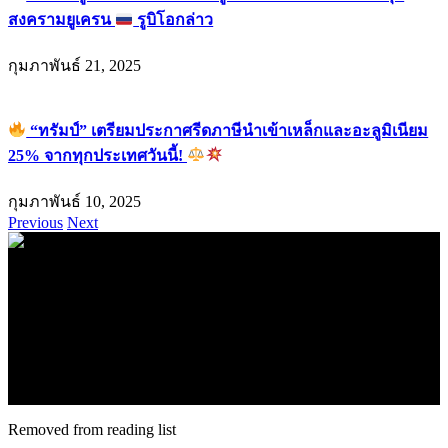
สงครามยูเครน
รูบิโอกล่าว
กุมภาพันธ์ 21, 2025
“ทรัมป์” เตรียมประกาศรีดภาษีนำเข้าเหล็กและอะลูมิเนียม
25% จากทุกประเทศวันนี้!
กุมภาพันธ์ 10, 2025
Previous
Next
.
71k
Like
62.2k
Follow
2.1k
Follow
16.1k
Subscribe
© forexmonday.com. Design Company. All Rights Reserved.
Removed from reading list