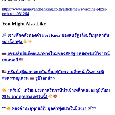
https://www.moneyandbanking.co.th/article/news/vaccine-pfizer-
omicron-081264
You Might Also Like
เจาะลึกคลังทองคำ Fort Knox ของสหรัฐ เล็งปรับมูลค่าดัน
ทองโลกพุ่ง
เครมลินยินดีต่อแนวทางใหม่ของสหรัฐฯ หลังทรัมป์วิจารณ์
เซเลนสกี
ทรัมป์-ปูติน อาจพบกัน ขึ้นอยู่กับความคืบหน้าในการยุติ
สงครามยูเครน
รูบิโอกล่าว
“ทรัมป์” เตรียมประกาศรีดภาษีนำเข้าเหล็กและอะลูมิเนียม
25% จากทุกประเทศวันนี้!
**
ทองคำทะลุทุกสถิติ! มูลค่าพุ่งแรงในปี 2024
**