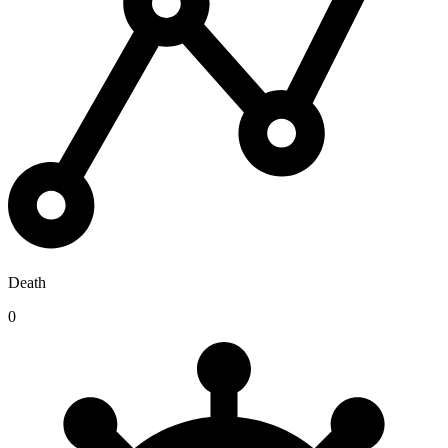
Death
0