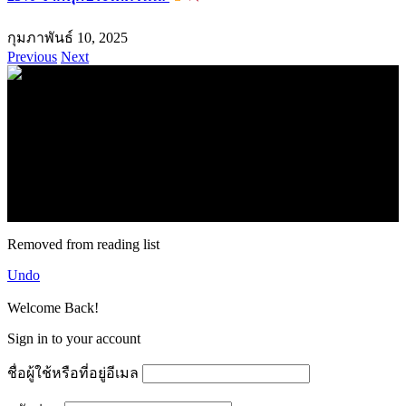
กุมภาพันธ์ 10, 2025
Previous
Next
.
71k
Like
62.2k
Follow
2.1k
Follow
16.1k
Subscribe
© forexmonday.com. Design Company. All Rights Reserved.
Removed from reading list
Undo
Welcome Back!
Sign in to your account
ชื่อผู้ใช้หรือที่อยู่อีเมล