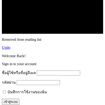
.
71k
Like
62.2k
Follow
2.1k
Follow
16.1k
Subscribe
© forexmonday.com. Design Company. All Rights Reserved.
Removed from reading list
Undo
Welcome Back!
Sign in to your account
ชื่อผู้ใช้หรือที่อยู่อีเมล
รหัสผ่าน
บันทึกการใช้งานของฉัน