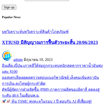
Popular News
บทวิเคราะห์
บทวิเคราะห์สินค้าโภคภัณฑ์
XTIUSD มีสัญญาณการฟื้นตัวระยะสั้น 20/06/2023
admin
มิถุนายน 19, 2023
อินเดีย-ญี่ปุ่น-เกาหลีใต้จ่อถูกกระทบหนักสุดหากราคาน้ำมันพุ่ง
แตะ $100
ออสเตรเลียเผยผลตรวจสอบแบงก์พาณิชย์ เล็งคุมเข้มสถาบัน
การเงิน-ลงโทษผู้กระทำผิด
ดัชนีผู้จัดการฝ่ายจัดซื้อ (PMI) ภาคการผลิตของอิตาลี ลดลงสู่
ระดับ 48.6 ในเดือนพ.ย.
หุ้น TSMC พุ่งทะลุในรอบ 3 ปี ตอบรับ AI ที่เฟื่องฟู!