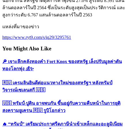
นอกจากนี้ สหรัฐขาดดุลการค้าพุ่งขึ้น 27.0% สู่ระดับ 8.591 แสน
ล้านดอลลาร์ในปี 2564 ซึ่งเป็นระดับสูงสุดเป็นประวัติการณ์ และ
สูงกว่าระดับ 6.767 แสนล้านดอลลาร์ในปี 2563
แหล่งที่มาของข่าว
https://www.ryt9.com/s/iq29/3295761
You Might Also Like
🔎 เจาะลึกคลังทองคำ Fort Knox ของสหรัฐ เล็งปรับมูลค่าดัน
ทองโลกพุ่ง 💰✨
🇷🇺 เครมลินยินดีต่อแนวทางใหม่ของสหรัฐฯ หลังทรัมป์
วิจารณ์เซเลนสกี 🇺🇸
🇺🇸 ทรัมป์-ปูติน อาจพบกัน ขึ้นอยู่กับความคืบหน้าในการยุติ
สงครามยูเครน 🇷🇺 รูบิโอกล่าว
🔥 “ทรัมป์” เตรียมประกาศรีดภาษีนำเข้าเหล็กและอะลูมิเนียม