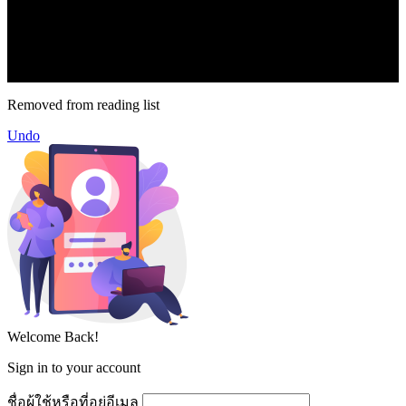
62.2k
Follow
2.1k
Follow
16.1k
Subscribe
© forexmonday.com. Design Company. All Rights Reserved.
Removed from reading list
Undo
Welcome Back!
Sign in to your account
ชื่อผู้ใช้หรือที่อยู่อีเมล