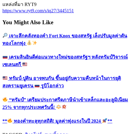
แหล่งที่มา RYT9
https://www.ryt9.com/s/iq27/3445151
You Might Also Like
เจาะลึกคลังทองคำ Fort Knox ของสหรัฐ เล็งปรับมูลค่าดัน
ทองโลกพุ่ง
เครมลินยินดีต่อแนวทางใหม่ของสหรัฐฯ หลังทรัมป์วิจารณ์
เซเลนสกี
ทรัมป์-ปูติน อาจพบกัน ขึ้นอยู่กับความคืบหน้าในการยุติ
สงครามยูเครน
รูบิโอกล่าว
“ทรัมป์” เตรียมประกาศรีดภาษีนำเข้าเหล็กและอะลูมิเนียม
25% จากทุกประเทศวันนี้!
**
ทองคำทะลุทุกสถิติ! มูลค่าพุ่งแรงในปี 2024
**