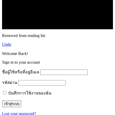
71k
Like
62.2k
Follow
2.1k
Follow
16.1k
Subscribe
© forexmonday.com. Design Company. All Rights Reserved.
Removed from reading list
Undo
Welcome Back!
Sign in to your account
ชื่อผู้ใช้หรือที่อยู่อีเมล
รหัสผ่าน
บันทึกการใช้งานของฉัน
Lost your password?