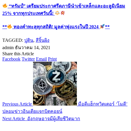
“ทรัมป์” เตรียมประกาศรีดภาษีนำเข้าเหล็กและอะลูมิเนียม
25% จากทุกประเทศวันนี้!
**
ทองคำทะลุทุกสถิติ! มูลค่าพุ่งแรงในปี 2024
**
TAGGED:
ปูติน
,
สีจิ้นผิง
admin
ธันวาคม 14, 2021
Share this Article
Facebook
Twitter
Email
Print
Previous Article
มือดีแฮ็กทวิตเตอร์ ‘โมดี’
ปลอมข่าวอินเดียแจกบิตคอยน์
Next Article
อังกฤษอาจมีผู้เสียชีวิตมาก