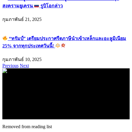
สงครามยูเครน
รูบิโอกล่าว
กุมภาพันธ์ 21, 2025
“ทรัมป์” เตรียมประกาศรีดภาษีนำเข้าเหล็กและอะลูมิเนียม
25% จากทุกประเทศวันนี้!
กุมภาพันธ์ 10, 2025
Previous
Next
.
71k
Like
62.2k
Follow
2.1k
Follow
16.1k
Subscribe
© forexmonday.com. Design Company. All Rights Reserved.
Removed from reading list