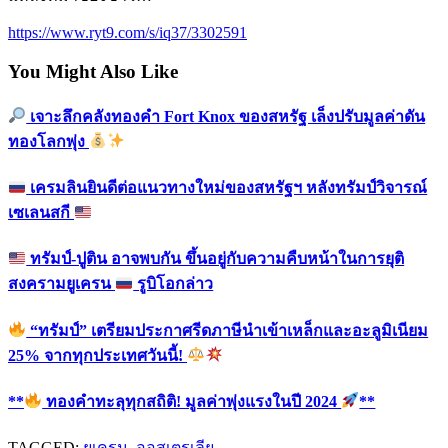
https://www.ryt9.com/s/iq37/3302591
You Might Also Like
เจาะลึกคลังทองคำ Fort Knox ของสหรัฐ เล็งปรับมูลค่าดัน
ทองโลกพุ่ง
เครมลินยินดีต่อแนวทางใหม่ของสหรัฐฯ หลังทรัมป์วิจารณ์
เซเลนสกี
ทรัมป์-ปูติน อาจพบกัน ขึ้นอยู่กับความคืบหน้าในการยุติ
สงครามยูเครน
รูบิโอกล่าว
“ทรัมป์” เตรียมประกาศรีดภาษีนำเข้าเหล็กและอะลูมิเนียม
25% จากทุกประเทศวันนี้!
**
ทองคำทะลุทุกสถิติ! มูลค่าพุ่งแรงในปี 2024
**
TAGGED:
ยูเครน
,
ออสเตรเลีย