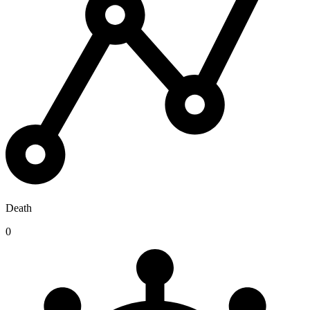
Death
0