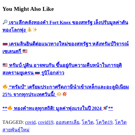
You Might Also Like
เจาะลึกคลังทองคำ Fort Knox ของสหรัฐ เล็งปรับมูลค่าดัน
ทองโลกพุ่ง
เครมลินยินดีต่อแนวทางใหม่ของสหรัฐฯ หลังทรัมป์วิจารณ์
เซเลนสกี
ทรัมป์-ปูติน อาจพบกัน ขึ้นอยู่กับความคืบหน้าในการยุติ
สงครามยูเครน
รูบิโอกล่าว
“ทรัมป์” เตรียมประกาศรีดภาษีนำเข้าเหล็กและอะลูมิเนียม
25% จากทุกประเทศวันนี้!
**
ทองคำทะลุทุกสถิติ! มูลค่าพุ่งแรงในปี 2024
**
TAGGED:
covid
,
covid19
,
ออสเตรเลีย
,
โควิด
,
โควิด19
,
โควิด
สายพันธุ์ใหม่