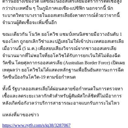
ดาวน์อย่างเข้มงวด แต่ขณะนี้ออสเตรเลียมีอัตราการติดเชื้อสูง
กว่าประเทศอื่น ๆ ในภูมิภาคเอเชีย-แปซิฟิก นอกจากนี้ นัก
ระบาดวิทยาบางรายในออสเตรเลียยังคาดการณ์ด้วยว่าจากนี้
จำนวนผู้ติดเชื้อจะเพิ่มขึ้นอีก
ขณะเดียวกัน โนวัค ยอโควิช แชมป์เทนนิสชายมือวางอันดับ 1
ของโลก ถูกยกเลิกวีซ่าและปฏิเสธไม่ให้เข้าประเทศออสเตรเลีย
เมื่อวานนี้ (5 ม.ค.) เพื่อสยบเสียงวิจารณ์จากชาวออสเตรเลีย
จำนวนมากที่ไม่พอใจที่ยอโควิชได้รับการยกเว้นให้ไม่ต้องฉีด
วัคซีน โดยศุลกากรออสเตรเลีย (Australian Border Force) เปิดเผย
เหตุผลว่า ยอโควิชไม่ได้แสดงหลักฐานเพื่อยืนยันสถานะการฉีด
วัคซีนป้องกันโควิด-19 ตามข้อกำหนด
ทั้งนี้ รัฐบาลออสเตรเลียได้ผ่อนคลายข้อกำหนดในการตรวจหา
เชื้อและลดระยะเวลากักตัวสำหรับผู้สัมผัสใกล้ชิดที่ไม่มีอาการ
หลังเกิดข้อกังวลว่าบริการสาธารณะอาจแบกรับภาระไม่ไหว
แหล่งที่มาของข่าว
https://www.ryt9.com/s/iq38/3287067