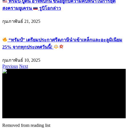
ทรัมป์-ปูติน อาจพบกัน ขึ้นอยู่กับความคืบหน้าในการยุติ
สงครามยูเครน
รูบิโอกล่าว
กุมภาพันธ์ 21, 2025
“ทรัมป์” เตรียมประกาศรีดภาษีนำเข้าเหล็กและอะลูมิเนียม
25% จากทุกประเทศวันนี้!
กุมภาพันธ์ 10, 2025
Previous
Next
.
71k
Like
62.2k
Follow
2.1k
Follow
16.1k
Subscribe
© forexmonday.com. Design Company. All Rights Reserved.
Removed from reading list