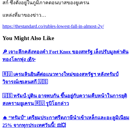
สก์ ซึ่งตั้งอยู่ในภูมิภาคดอนบาสของยูเครน
แหล่งที่มาของข่าว…
https://thestandard.co/rubles-lowest-fall-in-almost-2y/
You Might Also Like
🔎 เจาะลึกคลังทองคำ Fort Knox ของสหรัฐ เล็งปรับมูลค่าดัน
ทองโลกพุ่ง 💰✨
🇷🇺 เครมลินยินดีต่อแนวทางใหม่ของสหรัฐฯ หลังทรัมป์
วิจารณ์เซเลนสกี 🇺🇸
🇺🇸 ทรัมป์-ปูติน อาจพบกัน ขึ้นอยู่กับความคืบหน้าในการยุติ
สงครามยูเครน 🇷🇺 รูบิโอกล่าว
🔥 “ทรัมป์” เตรียมประกาศรีดภาษีนำเข้าเหล็กและอะลูมิเนียม
25% จากทุกประเทศวันนี้! ⚖️💥