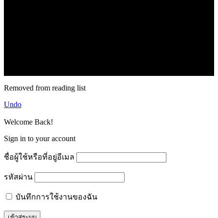
.
71k
Like
62.2k
Follow
2.1k
Follow
16.1k
Subscribe
© forexmonday.com. Design Company. All Rights Reserved.
Removed from reading list
Undo
Welcome Back!
Sign in to your account
ชื่อผู้ใช้หรือที่อยู่อีเมล
รหัสผ่าน
บันทึกการใช้งานของฉัน