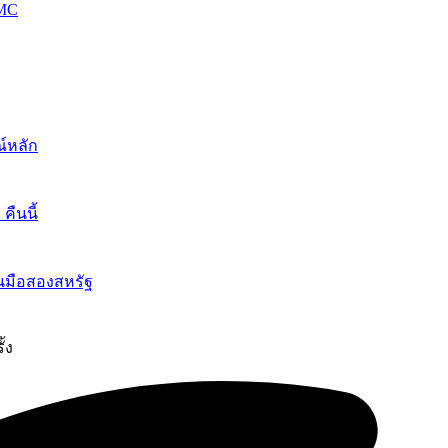
OMC
์หลัก
ืนนี้
นมือสองสหรัฐ
ั้ง