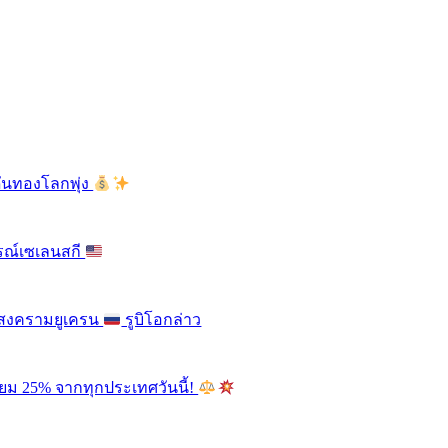
ดันทองโลกพุ่ง
รณ์เซเลนสกี
ติสงครามยูเครน
รูบิโอกล่าว
ียม 25% จากทุกประเทศวันนี้!