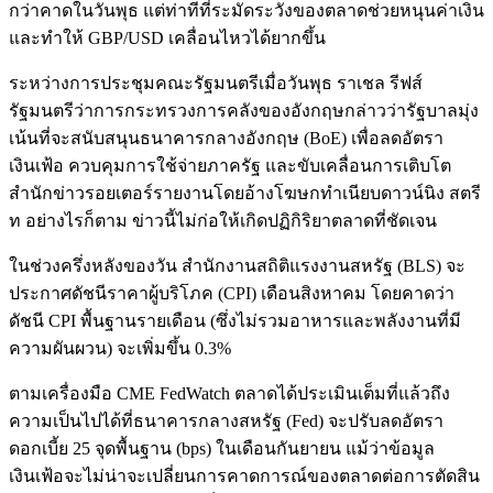
กว่าคาดในวันพุธ แต่ท่าทีที่ระมัดระวังของตลาดช่วยหนุนค่าเงิน
และทำให้ GBP/USD เคลื่อนไหวได้ยากขึ้น
ระหว่างการประชุมคณะรัฐมนตรีเมื่อวันพุธ ราเชล รีฟส์
รัฐมนตรีว่าการกระทรวงการคลังของอังกฤษกล่าวว่ารัฐบาลมุ่ง
เน้นที่จะสนับสนุนธนาคารกลางอังกฤษ (BoE) เพื่อลดอัตรา
เงินเฟ้อ ควบคุมการใช้จ่ายภาครัฐ และขับเคลื่อนการเติบโต
สำนักข่าวรอยเตอร์รายงานโดยอ้างโฆษกทำเนียบดาวน์นิง สตรี
ท อย่างไรก็ตาม ข่าวนี้ไม่ก่อให้เกิดปฏิกิริยาตลาดที่ชัดเจน
ในช่วงครึ่งหลังของวัน สำนักงานสถิติแรงงานสหรัฐ (BLS) จะ
ประกาศดัชนีราคาผู้บริโภค (CPI) เดือนสิงหาคม โดยคาดว่า
ดัชนี CPI พื้นฐานรายเดือน (ซึ่งไม่รวมอาหารและพลังงานที่มี
ความผันผวน) จะเพิ่มขึ้น 0.3%
ตามเครื่องมือ CME FedWatch ตลาดได้ประเมินเต็มที่แล้วถึง
ความเป็นไปได้ที่ธนาคารกลางสหรัฐ (Fed) จะปรับลดอัตรา
ดอกเบี้ย 25 จุดพื้นฐาน (bps) ในเดือนกันยายน แม้ว่าข้อมูล
เงินเฟ้อจะไม่น่าจะเปลี่ยนการคาดการณ์ของตลาดต่อการตัดสิน