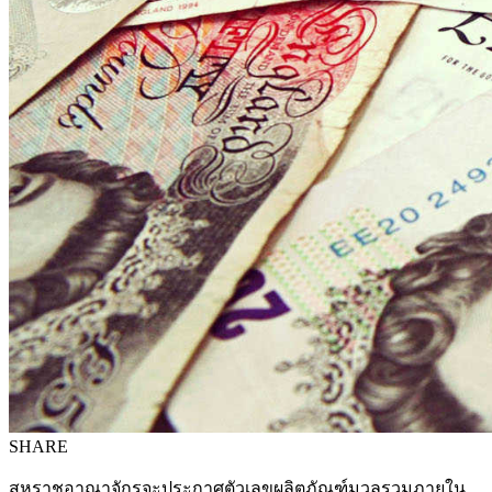
SHARE
สหราชอาณาจักรจะประกาศตัวเลขผลิตภัณฑ์มวลรวมภายใน