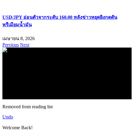
USD/JPY อ่อนตัวจากระดับ 160.00 หลังข่าวหยุดยิงกดดัน
พรีเมียมน้ำมัน
เมษายน 8, 2026
Previous
Next
.
71k
Like
62.2k
Follow
2.1k
Follow
16.1k
Subscribe
© forexmonday.com. Design Company. All Rights Reserved.
Removed from reading list
Undo
Welcome Back!