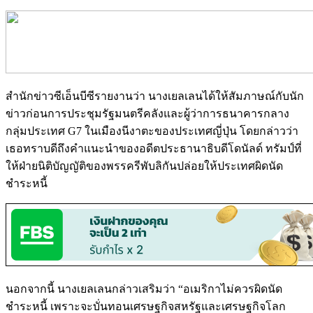
สำนักข่าวซีเอ็นบีซีรายงานว่า นางเยลเลนได้ให้สัมภาษณ์กับนัก
ข่าวก่อนการประชุมรัฐมนตรีคลังและผู้ว่าการธนาคารกลาง
กลุ่มประเทศ G7 ในเมืองนีงาตะของประเทศญี่ปุ่น โดยกล่าวว่า
เธอทราบดีถึงคำแนะนำของอดีตประธานาธิบดีโดนัลด์ ทรัมป์ที่
ให้ฝ่ายนิติบัญญัติของพรรครีพับลิกันปล่อยให้ประเทศผิดนัด
ชำระหนี้
นอกจากนี้ นางเยลเลนกล่าวเสริมว่า “อเมริกาไม่ควรผิดนัด
ชำระหนี้ เพราะจะบั่นทอนเศรษฐกิจสหรัฐและเศรษฐกิจโลก