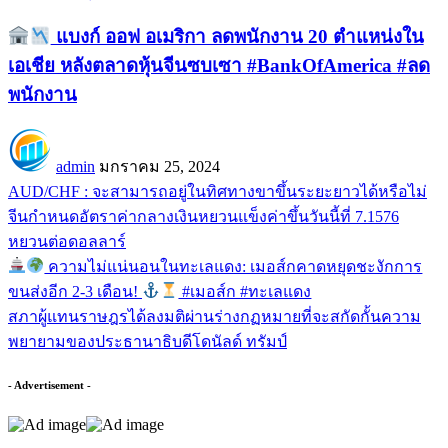
แบงก์ ออฟ อเมริกา ลดพนักงาน 20 ตำแหน่งใน
เอเชีย หลังตลาดหุ้นจีนซบเซา #BankOfAmerica #ลด
พนักงาน
admin
มกราคม 25, 2024
AUD/CHF : จะสามารถอยู่ในทิศทางขาขึ้นระยะยาวได้หรือไม่
จีนกำหนดอัตราค่ากลางเงินหยวนแข็งค่าขึ้นวันนี้ที่ 7.1576
หยวนต่อดอลลาร์
ความไม่แน่นอนในทะเลแดง: เมอส์กคาดหยุดชะงักการ
ขนส่งอีก 2-3 เดือน!
#เมอส์ก #ทะเลแดง
สภาผู้แทนราษฎรได้ลงมติผ่านร่างกฏหมายที่จะสกัดกั้นความ
พยายามของประธานาธิบดีโดนัลด์ ทรัมป์
- Advertisement -