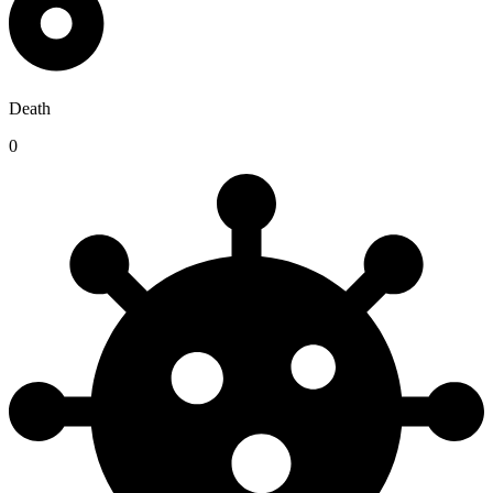
Death
0