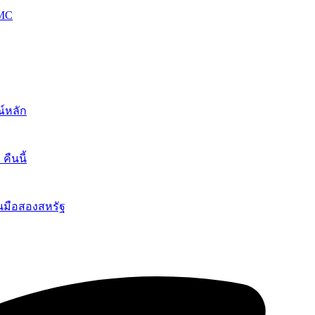
OMC
์หลัก
ืนนี้
นมือสองสหรัฐ