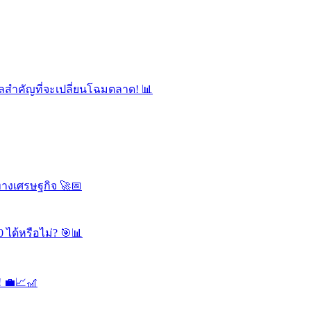
ลสำคัญที่จะเปลี่ยนโฉมตลาด! 📊
ทางเศรษฐกิจ 🚀📅
 ได้หรือไม่? 🎯📊
! 💼📈🎢