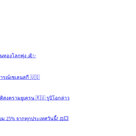
ดันทองโลกพุ่ง 💰✨
จารณ์เซเลนสกี 🇺🇸
ุติสงครามยูเครน 🇷🇺 รูบิโอกล่าว
ยม 25% จากทุกประเทศวันนี้! ⚖️💥