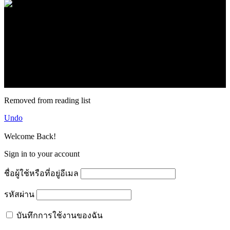
.
71k
Like
62.2k
Follow
2.1k
Follow
16.1k
Subscribe
© forexmonday.com. Design Company. All Rights Reserved.
Removed from reading list
Undo
Welcome Back!
Sign in to your account
ชื่อผู้ใช้หรือที่อยู่อีเมล
รหัสผ่าน
บันทึกการใช้งานของฉัน