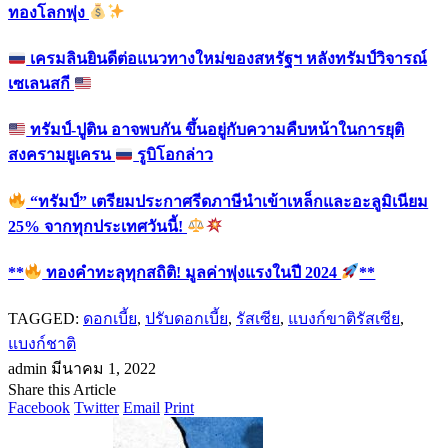
ทองโลกพุ่ง
เครมลินยินดีต่อแนวทางใหม่ของสหรัฐฯ หลังทรัมป์วิจารณ์
เซเลนสกี
ทรัมป์-ปูติน อาจพบกัน ขึ้นอยู่กับความคืบหน้าในการยุติ
สงครามยูเครน
รูบิโอกล่าว
“ทรัมป์” เตรียมประกาศรีดภาษีนำเข้าเหล็กและอะลูมิเนียม
25% จากทุกประเทศวันนี้!
**
ทองคำทะลุทุกสถิติ! มูลค่าพุ่งแรงในปี 2024
**
TAGGED:
ดอกเบี้ย
,
ปรับดอกเบี้ย
,
รัสเซีย
,
แบงก์ขาติรัสเซีย
,
แบงก์ชาติ
admin
มีนาคม 1, 2022
Share this Article
Facebook
Twitter
Email
Print