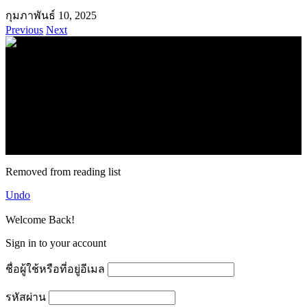
กุมภาพันธ์ 10, 2025
Previous
Next
.
71k
Like
62.2k
Follow
2.1k
Follow
16.1k
Subscribe
© forexmonday.com. Design Company. All Rights Reserved.
Removed from reading list
Undo
Welcome Back!
Sign in to your account
ชื่อผู้ใช้หรือที่อยู่อีเมล
รหัสผ่าน