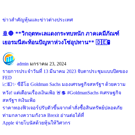
ข่าวสำคัญ
หุ้นและข่าวต่างประเทศ
🚢🛑 **วิกฤตทะเลแดงกระทบหนัก ภาคเคมีภัณฑ์
เยอรมนีสะท้อนปัญหาห่วงโซ่อุปทาน** 🇩🇪🧪
admin
มกราคม 23, 2024
รายการประจำวันที่ 13 มีนาคม 2023 จับตาประชุมแบบปิดของ
FED
📈💵✨ ซีอีโอ Goldman Sachs มองเศรษฐกิจสหรัฐฯ ด้วยความ
หวัง! แต่เตือนเรื่องเงินเฟ้อ 🚨💲 #GoldmanSachs #เศรษฐกิจ
สหรัฐฯ #เงินเฟ้อ
ราคาทองฟิวเจอร์ปรับตัวขึ้นจากคำสั่งซื้อสินทรัพย์ปลอดภัย
ท่ามกลางความกังวล Brexit อ่านต่อได้ที่
Apple จ่ายโบนัสด้วยหุ้นให้วิศวกร