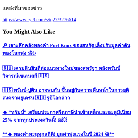
แหล่งที่มาของข่าว
https://www.ryt9.com/s/iq27/3276614
You Might Also Like
🔎 เจาะลึกคลังทองคำ Fort Knox ของสหรัฐ เล็งปรับมูลค่าดัน
ทองโลกพุ่ง 💰✨
🇷🇺 เครมลินยินดีต่อแนวทางใหม่ของสหรัฐฯ หลังทรัมป์
วิจารณ์เซเลนสกี 🇺🇸
🇺🇸 ทรัมป์-ปูติน อาจพบกัน ขึ้นอยู่กับความคืบหน้าในการยุติ
สงครามยูเครน 🇷🇺 รูบิโอกล่าว
🔥 “ทรัมป์” เตรียมประกาศรีดภาษีนำเข้าเหล็กและอะลูมิเนียม
25% จากทุกประเทศวันนี้! ⚖️💥
**🔥 ทองคำทะลุทุกสถิติ! มูลค่าพุ่งแรงในปี 2024 🚀**