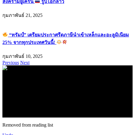
สงครามยูเครน
รูบิโอกล่าว
กุมภาพันธ์ 21, 2025
“ทรัมป์” เตรียมประกาศรีดภาษีนำเข้าเหล็กและอะลูมิเนียม
25% จากทุกประเทศวันนี้!
กุมภาพันธ์ 10, 2025
Previous
Next
.
71k
Like
62.2k
Follow
2.1k
Follow
16.1k
Subscribe
© forexmonday.com. Design Company. All Rights Reserved.
Removed from reading list