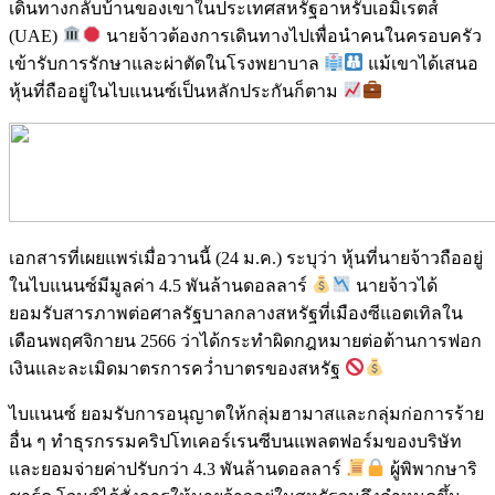
เดินทางกลับบ้านของเขาในประเทศสหรัฐอาหรับเอมิเรตส์
(UAE)
นายจ้าวต้องการเดินทางไปเพื่อนำคนในครอบครัว
เข้ารับการรักษาและผ่าตัดในโรงพยาบาล
แม้เขาได้เสนอ
หุ้นที่ถืออยู่ในไบแนนซ์เป็นหลักประกันก็ตาม
เอกสารที่เผยแพร่เมื่อวานนี้ (24 ม.ค.) ระบุว่า หุ้นที่นายจ้าวถืออยู่
ในไบแนนซ์มีมูลค่า 4.5 พันล้านดอลลาร์
นายจ้าวได้
ยอมรับสารภาพต่อศาลรัฐบาลกลางสหรัฐที่เมืองซีแอตเทิลใน
เดือนพฤศจิกายน 2566 ว่าได้กระทำผิดกฎหมายต่อต้านการฟอก
เงินและละเมิดมาตรการคว่ำบาตรของสหรัฐ
ไบแนนซ์ ยอมรับการอนุญาตให้กลุ่มฮามาสและกลุ่มก่อการร้าย
อื่น ๆ ทำธุรกรรมคริปโทเคอร์เรนซีบนแพลตฟอร์มของบริษัท
และยอมจ่ายค่าปรับกว่า 4.3 พันล้านดอลลาร์
ผู้พิพากษาริ