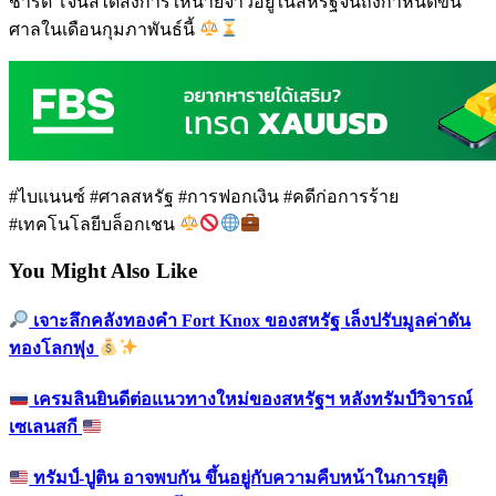
ชาร์ด โจนส์ได้สั่งการให้นายจ้าวอยู่ในสหรัฐจนถึงกำหนดขึ้น
ศาลในเดือนกุมภาพันธ์นี้
#ไบแนนซ์ #ศาลสหรัฐ #การฟอกเงิน #คดีก่อการร้าย
#เทคโนโลยีบล็อกเชน
You Might Also Like
เจาะลึกคลังทองคำ Fort Knox ของสหรัฐ เล็งปรับมูลค่าดัน
ทองโลกพุ่ง
เครมลินยินดีต่อแนวทางใหม่ของสหรัฐฯ หลังทรัมป์วิจารณ์
เซเลนสกี
ทรัมป์-ปูติน อาจพบกัน ขึ้นอยู่กับความคืบหน้าในการยุติ