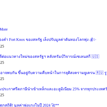
More
องคำ Fort Knox ของสหรัฐ เล็งปรับมูลค่าดันทองโลกพุ่ง 💰✨
025
ดีต่อแนวทางใหม่ของสหรัฐฯ หลังทรัมป์วิจารณ์เซเลนสกี 🇺🇸
025
น อาจพบกัน ขึ้นอยู่กับความคืบหน้าในการยุติสงครามยูเครน 🇷🇺 รู
025
ียมประกาศรีดภาษีนำเข้าเหล็กและอะลูมิเนียม 25% จากทุกประเทศวัน
025
กสถิติ! มูลค่าพุ่งแรงในปี 2024 🚀**