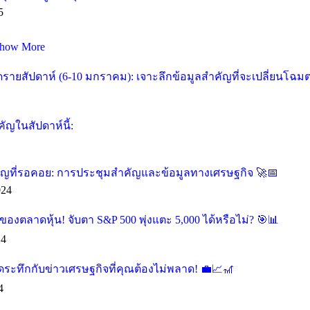
5
how More
ายสัปดาห์ (6-10 มกราคม): เจาะลึกข้อมูลสำคัญที่จะเปลี่ยนโฉม
ัญในสัปดาห์นี้:
คัญที่รอคอย: การประชุมสำคัญและข้อมูลทางเศรษฐกิจ 🚀📅
024
องตลาดหุ้น! จับตา S&P 500 พุ่งแตะ 5,000 ได้หรือไม่? 🎯📊
24
ุดระทึกกับข่าวเศรษฐกิจที่คุณต้องไม่พลาด! 💼📈🎢
4