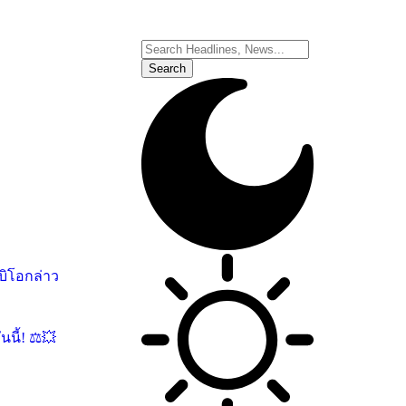
บิโอกล่าว
นี้! ⚖️💥