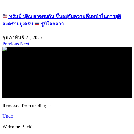
ทรัมป์-ปูติน อาจพบกัน ขึ้นอยู่กับความคืบหน้าในการยุติ
สงครามยูเครน
รูบิโอกล่าว
กุมภาพันธ์ 21, 2025
Previous
Next
.
71k
Like
62.2k
Follow
2.1k
Follow
16.1k
Subscribe
© forexmonday.com. Design Company. All Rights Reserved.
Removed from reading list
Undo
Welcome Back!