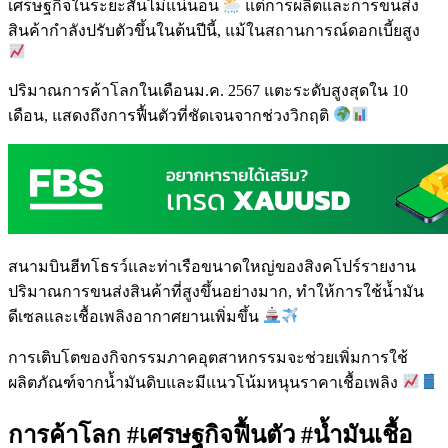
เศรษฐกิจในระยะสั้นไม่แน่นอน
แต่การผลิตและการขนส่ง
สินค้ากำลังปรับตัวขึ้นในต้นปีนี้, แม้ในสถานการณ์ดอกเบี้ยสูง
ปริมาณการค้าโลกในเดือนม.ค. 2567 แตะระดับสูงสุดใน 10
เดือน, แสดงถึงการฟื้นตัวที่ชัดเจนจากช่วงวิกฤติ
สนามบินฮีทโธรว์และท่าเรือขนาดใหญ่ของสิงคโปร์รายงาน
ปริมาณการขนส่งสินค้าที่สูงขึ้นอย่างมาก, ทำให้การใช้น้ำมัน
ดีเซลและเชื้อเพลิงอากาศยานเพิ่มขึ้น
การเติบโตของกิจกรรมภาคอุตสาหกรรมจะช่วยเพิ่มการใช้
ผลิตภัณฑ์จากน้ำมันดิบและมีแนวโน้มหนุนราคาเชื้อเพลิง
การค้าโลก #เศรษฐกิจฟื้นตัว #น้ำมันเชื้อ