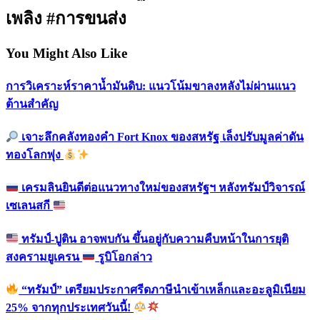
เพลิง #การขนส่ง
You Might Also Like
การวิเคราะห์ราคาน้ำมันดิบ: แนวโน้มขาลงหลังไม่ผ่านแนว
ต้านสำคัญ
เจาะลึกคลังทองคำ Fort Knox ของสหรัฐ เล็งปรับมูลค่าดัน
ทองโลกพุ่ง
เครมลินยินดีต่อแนวทางใหม่ของสหรัฐฯ หลังทรัมป์วิจารณ์
เซเลนสกี
ทรัมป์-ปูติน อาจพบกัน ขึ้นอยู่กับความคืบหน้าในการยุติ
สงครามยูเครน
รูบิโอกล่าว
“ทรัมป์” เตรียมประกาศรีดภาษีนำเข้าเหล็กและอะลูมิเนียม
25% จากทุกประเทศวันนี้!