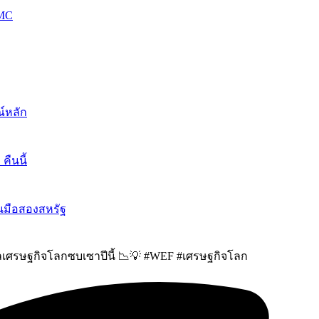
OMC
์หลัก
ืนนี้
นมือสองสหรัฐ
ลเศรษฐกิจโลกซบเซาปีนี้ 📉💡 #WEF #เศรษฐกิจโลก