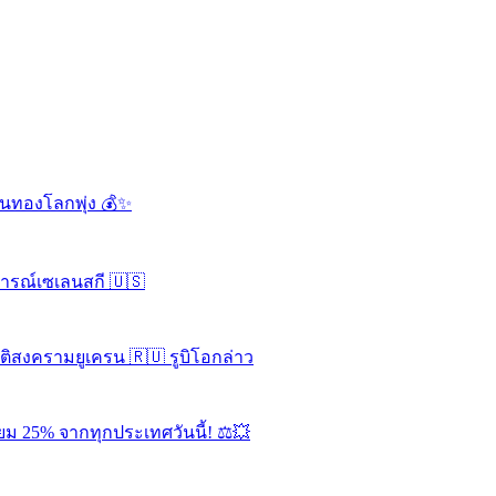
ดันทองโลกพุ่ง 💰✨
จารณ์เซเลนสกี 🇺🇸
ุติสงครามยูเครน 🇷🇺 รูบิโอกล่าว
ยม 25% จากทุกประเทศวันนี้! ⚖️💥