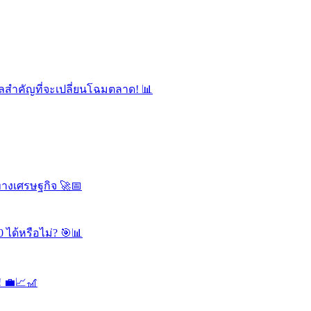
ลสำคัญที่จะเปลี่ยนโฉมตลาด! 📊
ทางเศรษฐกิจ 🚀📅
 ได้หรือไม่? 🎯📊
! 💼📈🎢