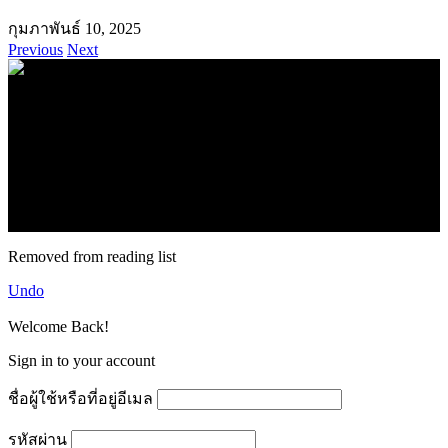
กุมภาพันธ์ 10, 2025
Previous
Next
.
71k
Like
62.2k
Follow
2.1k
Follow
16.1k
Subscribe
© forexmonday.com. Design Company. All Rights Reserved.
Removed from reading list
Undo
Welcome Back!
Sign in to your account
ชื่อผู้ใช้หรือที่อยู่อีเมล
รหัสผ่าน