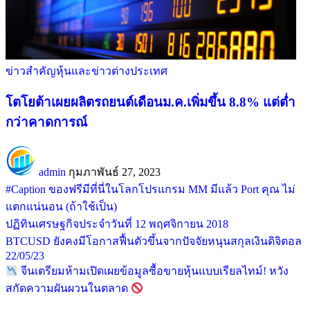
ข่าวสำคัญ
หุ้นและข่าวต่างประเทศ
โตโยต้าเผยผลิตรถยนต์เดือนม.ค.เพิ่มขึ้น 8.8% แต่ต่ำ
กว่าคาดการณ์
admin
กุมภาพันธ์ 27, 2023
#Caption ของฟรีมีที่นี่ในโลกโปรแกรม MM มีแล้ว Port คุณ ไม่
แตกแน่นอน (ถ้าใช้เป็น)
ปฏิทินเศรษฐกิจประจำวันที่ 12 พฤศจิกายน 2018
BTCUSD ยังคงมีโอกาสฟื้นตัวขึ้นจากปัจจัยหนุนสกุลเงินดิจิตอล
22/05/23
จีนเตรียมห้ามเปิดเผยข้อมูลซื้อขายหุ้นแบบเรียลไทม์! หวัง
สกัดความผันผวนในตลาด