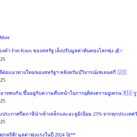
More
องคำ Fort Knox ของสหรัฐ เล็งปรับมูลค่าดันทองโลกพุ่ง 💰✨
025
ดีต่อแนวทางใหม่ของสหรัฐฯ หลังทรัมป์วิจารณ์เซเลนสกี 🇺🇸
025
น อาจพบกัน ขึ้นอยู่กับความคืบหน้าในการยุติสงครามยูเครน 🇷🇺 รู
025
ียมประกาศรีดภาษีนำเข้าเหล็กและอะลูมิเนียม 25% จากทุกประเทศวัน
025
กสถิติ! มูลค่าพุ่งแรงในปี 2024 🚀**