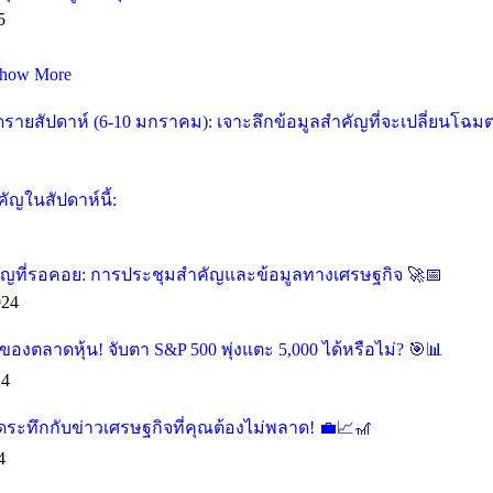
5
how More
ายสัปดาห์ (6-10 มกราคม): เจาะลึกข้อมูลสำคัญที่จะเปลี่ยนโฉม
ัญในสัปดาห์นี้:
คัญที่รอคอย: การประชุมสำคัญและข้อมูลทางเศรษฐกิจ 🚀📅
024
องตลาดหุ้น! จับตา S&P 500 พุ่งแตะ 5,000 ได้หรือไม่? 🎯📊
24
ุดระทึกกับข่าวเศรษฐกิจที่คุณต้องไม่พลาด! 💼📈🎢
4