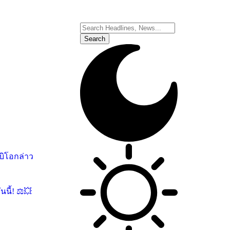
บิโอกล่าว
นี้! ⚖️💥