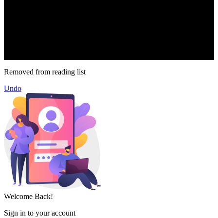
71k
Like
62.2k
Follow
2.1k
Follow
16.1k
Subscribe
© forexmonday.com. Design Company. All Rights Reserved.
Removed from reading list
Undo
Welcome Back!
Sign in to your account