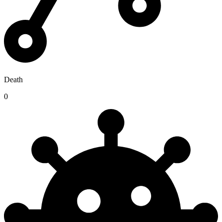
Death
0