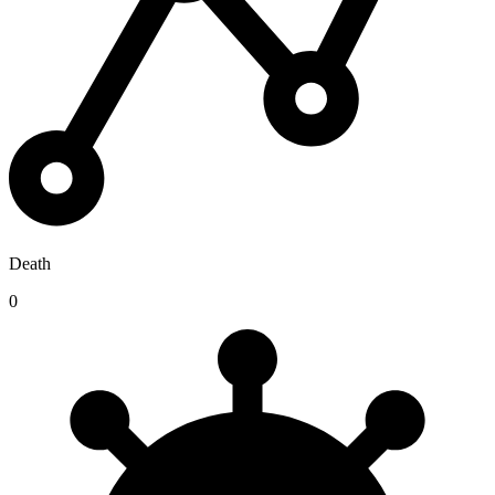
Death
0