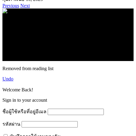
Previous
Next
.
71k
Like
62.2k
Follow
2.1k
Follow
16.1k
Subscribe
© forexmonday.com. Design Company. All Rights Reserved.
Removed from reading list
Undo
Welcome Back!
Sign in to your account
ชื่อผู้ใช้หรือที่อยู่อีเมล
รหัสผ่าน