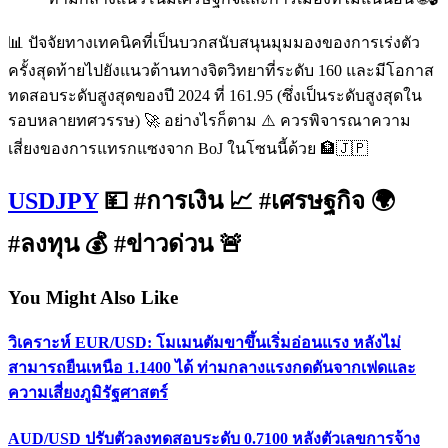
📊 ปัจจัยทางเทคนิคที่เป็นบวกสนับสนุนมุมมองของการเร่งตัว
ครั้งสุดท้ายไปยังแนวต้านทางจิตวิทยาที่ระดับ 160 และมีโอกาส
ทดสอบระดับสูงสุดของปี 2024 ที่ 161.95 (ซึ่งเป็นระดับสูงสุดใน
รอบหลายทศวรรษ) 🚀 อย่างไรก็ตาม ⚠️ ควรพิจารณาความ
เสี่ยงของการแทรกแซงจาก BoJ ในโซนนี้ด้วย 🏦🇯🇵
USDJPY
💴 #การเงิน 📈 #เศรษฐกิจ 🌍
#ลงทุน 💰 #ข่าวด่วน 🚨
You Might Also Like
วิเคราะห์ EUR/USD: โมเมนตัมขาขึ้นเริ่มอ่อนแรง หลังไม่
สามารถยืนเหนือ 1.1400 ได้ ท่ามกลางแรงกดดันจากเฟดและ
ความเสี่ยงภูมิรัฐศาสตร์
AUD/USD ปรับตัวลงทดสอบระดับ 0.7100 หลังตัวเลขการจ้าง