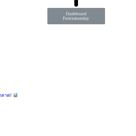
Dashboard
Forexmonday
มตลาด!