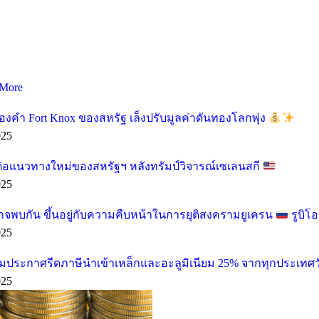
More
องคำ Fort Knox ของสหรัฐ เล็งปรับมูลค่าดันทองโลกพุ่ง
025
ต่อแนวทางใหม่ของสหรัฐฯ หลังทรัมป์วิจารณ์เซเลนสกี
025
อาจพบกัน ขึ้นอยู่กับความคืบหน้าในการยุติสงครามยูเครน
รูบิโ
025
ียมประกาศรีดภาษีนำเข้าเหล็กและอะลูมิเนียม 25% จากทุกประเทศวั
025