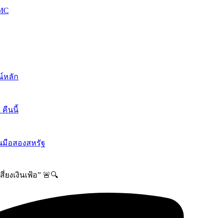
OMC
์หลัก
ืนนี้
นมือสองสหรัฐ
่ยงเงินเฟ้อ” 🚨🔍