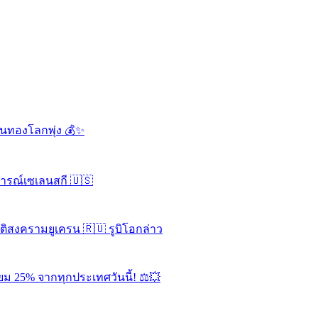
ดันทองโลกพุ่ง 💰✨
จารณ์เซเลนสกี 🇺🇸
ุติสงครามยูเครน 🇷🇺 รูบิโอกล่าว
ยม 25% จากทุกประเทศวันนี้! ⚖️💥