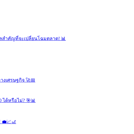
ลสำคัญที่จะเปลี่ยนโฉมตลาด! 📊
ทางเศรษฐกิจ 🚀📅
 ได้หรือไม่? 🎯📊
! 💼📈🎢