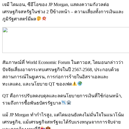
เจมี ไดมอน, ซีอีโอของ JP Morgan, แสดงความกังวลต่อ
เศรษฐกิจสหรัฐในช่วง 2 ปีข้างหน้า – ความเสี่ยงทั้งการเงินและ
ภูมิรัฐศาสตร์มีผล
สัมภาษณ์ที่ World Economic Forum ในดาวอส, ไดมอนกล่าวว่า
ปัจจัยเสี่ยงอาจกระทบเศรษฐกิจในปี 2567-2568, ประกอบด้วย
สถานการณ์ในยูเครน, การก่อการร้ายในอิสราเอลและ
ทะเลแดง, และนโยบาย QT ของเฟด
QT คือการปรับลดงบดุลและลดนโยบายการเงินที่ใช้ก่อนหน้า,
รวมถึงการซื้อพันธบัตรรัฐบาล
แม้ JP Morgan ทำกำไรสูง, แต่ไดมอนยังคงไม่มั่นใจในแนวโน้ม
เศรษฐกิจ, แม้เศรษฐกิจสหรัฐจะได้รับแรงหนุนจากการจับจ่าย