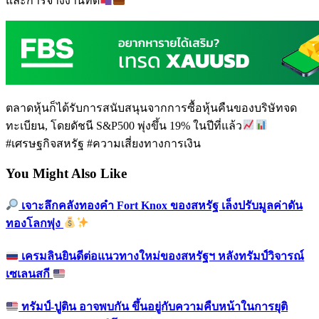
และการจ้างงานที่ดี
ตลาดหุ้นก็ได้รับการสนับสนุนจากการซื้อหุ้นคืนของบริษัทจด
ทะเบียน, โดยดัชนี S&P500 พุ่งขึ้น 19% ในปีที่แล้ว
#เศรษฐกิจสหรัฐ #ความเสี่ยงทางการเงิน
You Might Also Like
เจาะลึกคลังทองคำ Fort Knox ของสหรัฐ เล็งปรับมูลค่าดัน
ทองโลกพุ่ง
เครมลินยินดีต่อแนวทางใหม่ของสหรัฐฯ หลังทรัมป์วิจารณ์
เซเลนสกี
ทรัมป์-ปูติน อาจพบกัน ขึ้นอยู่กับความคืบหน้าในการยุติ