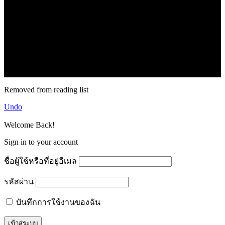
.
71k
Like
62.2k
Follow
2.1k
Follow
16.1k
Subscribe
© forexmonday.com. Design Company. All Rights Reserved.
Removed from reading list
Undo
Welcome Back!
Sign in to your account
ชื่อผู้ใช้หรือที่อยู่อีเมล
รหัสผ่าน
บันทึกการใช้งานของฉัน