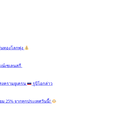
ดันทองโลกพุ่ง
รณ์เซเลนสกี
ติสงครามยูเครน
รูบิโอกล่าว
ียม 25% จากทุกประเทศวันนี้!