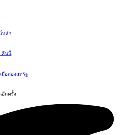
์หลัก
ืนนี้
นมือสองสหรัฐ
อีกครั้ง